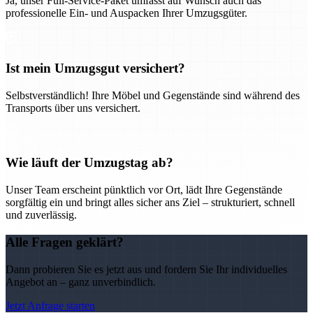
Ja, unser Full-Service-Paket umfasst auf Wunsch auch das
professionelle Ein- und Auspacken Ihrer Umzugsgüter.
Ist mein Umzugsgut versichert?
Selbstverständlich! Ihre Möbel und Gegenstände sind während des
Transports über uns versichert.
Wie läuft der Umzugstag ab?
Unser Team erscheint pünktlich vor Ort, lädt Ihre Gegenstände
sorgfältig ein und bringt alles sicher ans Ziel – strukturiert, schnell
und zuverlässig.
Alle Fragen geklärt?
Dann probieren Sie es jetzt aus und fordern Sie Ihr individuelles
Angebot an – ganz unverbindlich.
Jetzt Anfrage starten