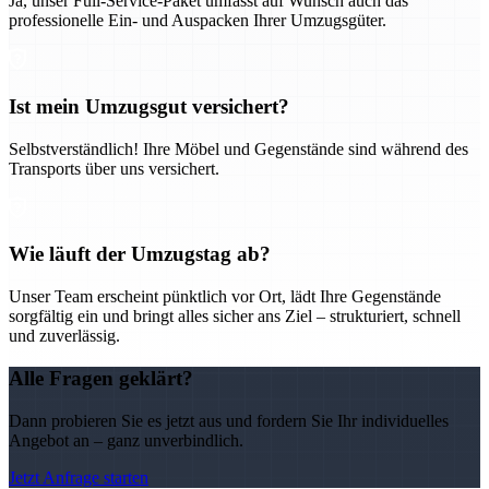
Ja, unser Full-Service-Paket umfasst auf Wunsch auch das
professionelle Ein- und Auspacken Ihrer Umzugsgüter.
Ist mein Umzugsgut versichert?
Selbstverständlich! Ihre Möbel und Gegenstände sind während des
Transports über uns versichert.
Wie läuft der Umzugstag ab?
Unser Team erscheint pünktlich vor Ort, lädt Ihre Gegenstände
sorgfältig ein und bringt alles sicher ans Ziel – strukturiert, schnell
und zuverlässig.
Alle Fragen geklärt?
Dann probieren Sie es jetzt aus und fordern Sie Ihr individuelles
Angebot an – ganz unverbindlich.
Jetzt Anfrage starten