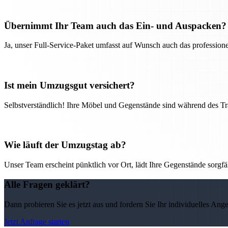
Übernimmt Ihr Team auch das Ein- und Auspacken?
Ja, unser Full-Service-Paket umfasst auf Wunsch auch das professio
Ist mein Umzugsgut versichert?
Selbstverständlich! Ihre Möbel und Gegenstände sind während des Tra
Wie läuft der Umzugstag ab?
Unser Team erscheint pünktlich vor Ort, lädt Ihre Gegenstände sorgfälti
Alle Fragen geklärt?
Dann probieren Sie es jetzt aus und fordern Sie Ihr individuelles Ang
Jetzt Anfrage starten