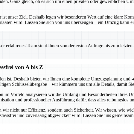
iden. Ganz gleich, ob es sich um einen privaten oder gewerblichen Um
– er ist unser Ziel. Deshalb legen wir besonderen Wert auf eine klare 
erlassen wird. Lassen Sie sich von uns überzeugen – ein Umzug kann ein
 erfahrenes Team steht Ihnen von der ersten Anfrage bis zum letzten Ka
sfrei von A bis Z
en ist. Deshalb bieten wir Ihnen eine komplette Umzugsplanung und -d
ültigen Schlüsselübergabe – wir kümmern uns um alle Details, damit Si
hon im Vorfeld analysieren wir die Umfang und Besonderheiten Ihres 
isation und professioneller Ausführung dafür, dass alles reibungslos u
wir nicht nur Effizienz, sondern auch Sicherheit. Wir wissen, wie wicht
g stressfrei und zuverlässig abgewickelt wird. Lassen Sie uns gemeins