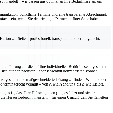
zug handelt – wir passen uns optimal an Ihre Bedürfnisse an, um
Kommunikation, pünktliche Termine und eine transparente Abrechnung.
fach sein, wenn Sie den richtigen Partner an Ihrer Seite haben.
rton zur Seite – professionell, transparent und termingerecht.
urchführung an, die auf Ihre individuellen Bedürfnisse abgestimmt
e sich auf den nächsten Lebensabschnitt konzentrieren können.
Umzuges, um eine maßgeschneiderte Lösung zu finden. Während der
nd termingerecht verläuft – von A wie Abholung bis Z wie Zielort.
ig es ist, dass Ihre Habseligkeiten gut geschützt und sicher
am die Herausforderung meistern – für einen Umzug, den Sie genießen