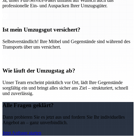
Ja, unser Full-Service-Paket umfasst auf Wunsch auch das
professionelle Ein- und Auspacken Ihrer Umzugsgüter.
Ist mein Umzugsgut versichert?
Selbstverständlich! Ihre Möbel und Gegenstände sind während des
Transports über uns versichert.
Wie läuft der Umzugstag ab?
Unser Team erscheint pünktlich vor Ort, lädt Ihre Gegenstände
sorgfältig ein und bringt alles sicher ans Ziel – strukturiert, schnell
und zuverlässig.
Alle Fragen geklärt?
Dann probieren Sie es jetzt aus und fordern Sie Ihr individuelles
Angebot an – ganz unverbindlich.
Jetzt Anfrage starten