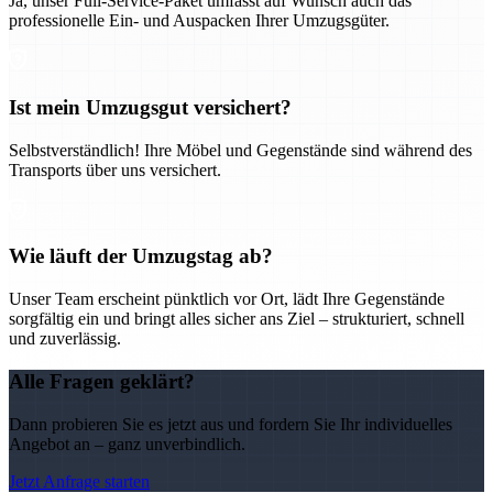
Ja, unser Full-Service-Paket umfasst auf Wunsch auch das
professionelle Ein- und Auspacken Ihrer Umzugsgüter.
Ist mein Umzugsgut versichert?
Selbstverständlich! Ihre Möbel und Gegenstände sind während des
Transports über uns versichert.
Wie läuft der Umzugstag ab?
Unser Team erscheint pünktlich vor Ort, lädt Ihre Gegenstände
sorgfältig ein und bringt alles sicher ans Ziel – strukturiert, schnell
und zuverlässig.
Alle Fragen geklärt?
Dann probieren Sie es jetzt aus und fordern Sie Ihr individuelles
Angebot an – ganz unverbindlich.
Jetzt Anfrage starten