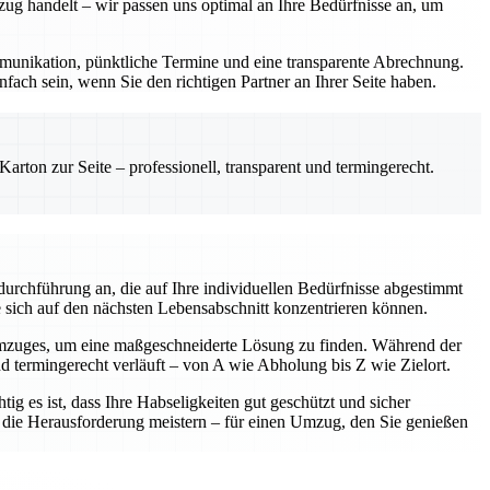
zug handelt – wir passen uns optimal an Ihre Bedürfnisse an, um
Kommunikation, pünktliche Termine und eine transparente Abrechnung.
fach sein, wenn Sie den richtigen Partner an Ihrer Seite haben.
rton zur Seite – professionell, transparent und termingerecht.
urchführung an, die auf Ihre individuellen Bedürfnisse abgestimmt
e sich auf den nächsten Lebensabschnitt konzentrieren können.
Umzuges, um eine maßgeschneiderte Lösung zu finden. Während der
nd termingerecht verläuft – von A wie Abholung bis Z wie Zielort.
ig es ist, dass Ihre Habseligkeiten gut geschützt und sicher
am die Herausforderung meistern – für einen Umzug, den Sie genießen