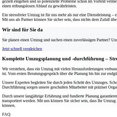
gezielt eingehen und so potenzielle Probleme schon im Vorfeld verme
einen reibungslosen Ablauf zu gewährleisten.
Ein stressfreier Umzug ist für uns mehr als nur eine Dienstleistung 
Mit uns als Partner können Sie sicher sein, dass nichts dem Zufall üb
Wir sind für Sie da
Sie planen einen Umzug und suchen einen zuverlässigen Partner? Unser
Jetzt schnell vergleichen
Komplette Umzugsplanung und -durchführung – Stres
Wir verstehen, dass ein Umzug mit vielen Herausforderungen verbund
ist. Vom ersten Beratungsgespräch über die Planung bis hin zur endg
Unsere Experten begleiten Sie durch jeden Schritt des Umzuges. Sc
Durchführung sorgen unsere geschulten Mitarbeiter mit präziser Organ
Durch unsere langjährige Erfahrung und fundierte Planung garantieren 
transportiert werden. Mit uns können Sie sicher sein, dass Ihr Umzu
können.
FAQ