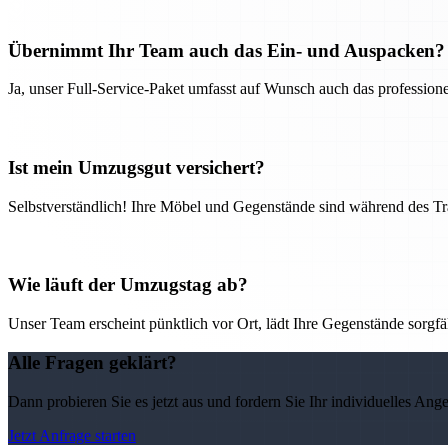
Übernimmt Ihr Team auch das Ein- und Auspacken?
Ja, unser Full-Service-Paket umfasst auf Wunsch auch das professio
Ist mein Umzugsgut versichert?
Selbstverständlich! Ihre Möbel und Gegenstände sind während des Tra
Wie läuft der Umzugstag ab?
Unser Team erscheint pünktlich vor Ort, lädt Ihre Gegenstände sorgfälti
Alle Fragen geklärt?
Dann probieren Sie es jetzt aus und fordern Sie Ihr individuelles Ang
Jetzt Anfrage starten