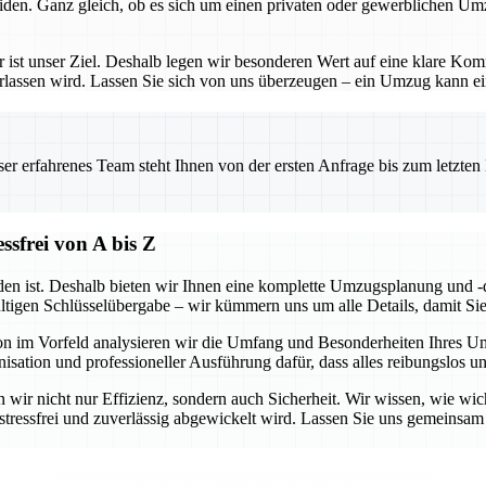
iden. Ganz gleich, ob es sich um einen privaten oder gewerblichen Um
– er ist unser Ziel. Deshalb legen wir besonderen Wert auf eine klare 
erlassen wird. Lassen Sie sich von uns überzeugen – ein Umzug kann ein
 erfahrenes Team steht Ihnen von der ersten Anfrage bis zum letzten Ka
sfrei von A bis Z
en ist. Deshalb bieten wir Ihnen eine komplette Umzugsplanung und -d
ültigen Schlüsselübergabe – wir kümmern uns um alle Details, damit Si
hon im Vorfeld analysieren wir die Umfang und Besonderheiten Ihres 
isation und professioneller Ausführung dafür, dass alles reibungslos u
wir nicht nur Effizienz, sondern auch Sicherheit. Wir wissen, wie wicht
g stressfrei und zuverlässig abgewickelt wird. Lassen Sie uns gemeins