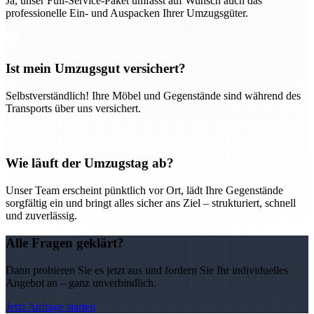
Ja, unser Full-Service-Paket umfasst auf Wunsch auch das
professionelle Ein- und Auspacken Ihrer Umzugsgüter.
Ist mein Umzugsgut versichert?
Selbstverständlich! Ihre Möbel und Gegenstände sind während des
Transports über uns versichert.
Wie läuft der Umzugstag ab?
Unser Team erscheint pünktlich vor Ort, lädt Ihre Gegenstände
sorgfältig ein und bringt alles sicher ans Ziel – strukturiert, schnell
und zuverlässig.
Alle Fragen geklärt?
Dann probieren Sie es jetzt aus und fordern Sie Ihr individuelles
Angebot an – ganz unverbindlich.
Jetzt Anfrage starten