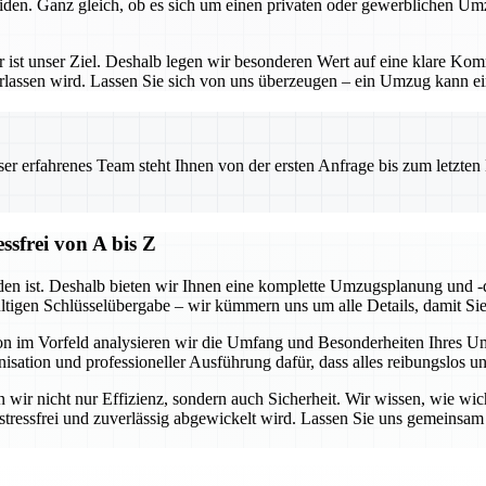
iden. Ganz gleich, ob es sich um einen privaten oder gewerblichen Um
– er ist unser Ziel. Deshalb legen wir besonderen Wert auf eine klare 
erlassen wird. Lassen Sie sich von uns überzeugen – ein Umzug kann ein
 erfahrenes Team steht Ihnen von der ersten Anfrage bis zum letzten Ka
sfrei von A bis Z
en ist. Deshalb bieten wir Ihnen eine komplette Umzugsplanung und -d
ültigen Schlüsselübergabe – wir kümmern uns um alle Details, damit Si
hon im Vorfeld analysieren wir die Umfang und Besonderheiten Ihres 
isation und professioneller Ausführung dafür, dass alles reibungslos u
wir nicht nur Effizienz, sondern auch Sicherheit. Wir wissen, wie wicht
g stressfrei und zuverlässig abgewickelt wird. Lassen Sie uns gemeins