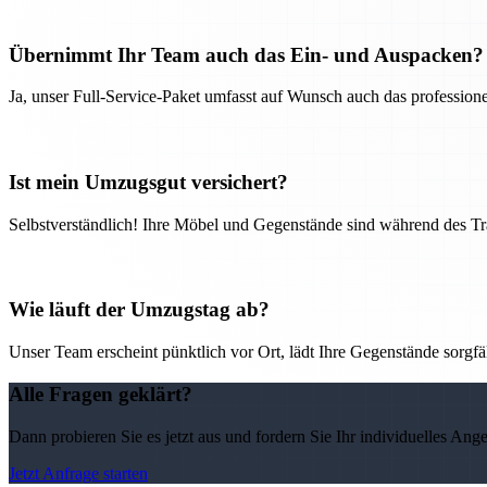
Übernimmt Ihr Team auch das Ein- und Auspacken?
Ja, unser Full-Service-Paket umfasst auf Wunsch auch das professio
Ist mein Umzugsgut versichert?
Selbstverständlich! Ihre Möbel und Gegenstände sind während des Tra
Wie läuft der Umzugstag ab?
Unser Team erscheint pünktlich vor Ort, lädt Ihre Gegenstände sorgfälti
Alle Fragen geklärt?
Dann probieren Sie es jetzt aus und fordern Sie Ihr individuelles Ang
Jetzt Anfrage starten