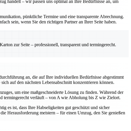
zug handelt – wir passen uns optimal an Ihre Bedürfnisse an, um
Kommunikation, pünktliche Termine und eine transparente Abrechnung.
fach sein, wenn Sie den richtigen Partner an Ihrer Seite haben.
rton zur Seite – professionell, transparent und termingerecht.
urchführung an, die auf Ihre individuellen Bedürfnisse abgestimmt
e sich auf den nächsten Lebensabschnitt konzentrieren können.
Umzuges, um eine maßgeschneiderte Lösung zu finden. Während der
nd termingerecht verläuft – von A wie Abholung bis Z wie Zielort.
ig es ist, dass Ihre Habseligkeiten gut geschützt und sicher
am die Herausforderung meistern – für einen Umzug, den Sie genießen