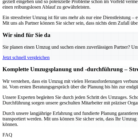
gezielt eingehen und so potenzielle Probleme schon im Vorfeld verme
einen reibungslosen Ablauf zu gewährleisten.
Ein stressfreier Umzug ist für uns mehr als nur eine Dienstleistung 
Mit uns als Partner können Sie sicher sein, dass nichts dem Zufall üb
Wir sind für Sie da
Sie planen einen Umzug und suchen einen zuverlässigen Partner? Unser
Jetzt schnell vergleichen
Komplette Umzugsplanung und -durchführung – Stres
Wir verstehen, dass ein Umzug mit vielen Herausforderungen verbund
ist. Vom ersten Beratungsgespräch über die Planung bis hin zur endg
Unsere Experten begleiten Sie durch jeden Schritt des Umzuges. Sc
Durchführung sorgen unsere geschulten Mitarbeiter mit präziser Organ
Durch unsere langjährige Erfahrung und fundierte Planung garantieren 
transportiert werden. Mit uns können Sie sicher sein, dass Ihr Umzu
können.
FAQ