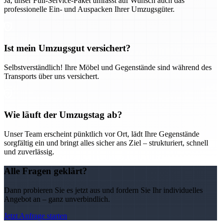
Ja, unser Full-Service-Paket umfasst auf Wunsch auch das
professionelle Ein- und Auspacken Ihrer Umzugsgüter.
Ist mein Umzugsgut versichert?
Selbstverständlich! Ihre Möbel und Gegenstände sind während des
Transports über uns versichert.
Wie läuft der Umzugstag ab?
Unser Team erscheint pünktlich vor Ort, lädt Ihre Gegenstände
sorgfältig ein und bringt alles sicher ans Ziel – strukturiert, schnell
und zuverlässig.
Alle Fragen geklärt?
Dann probieren Sie es jetzt aus und fordern Sie Ihr individuelles
Angebot an – ganz unverbindlich.
Jetzt Anfrage starten