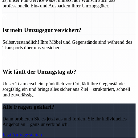
Ja, unser Full-Service-Paket umfasst auf Wunsch auch das
professionelle Ein- und Auspacken Ihrer Umzugsgüter.
Ist mein Umzugsgut versichert?
Selbstverständlich! Ihre Möbel und Gegenstände sind während des
Transports über uns versichert.
Wie läuft der Umzugstag ab?
Unser Team erscheint pünktlich vor Ort, lädt Ihre Gegenstände
sorgfältig ein und bringt alles sicher ans Ziel – strukturiert, schnell
und zuverlässig.
Alle Fragen geklärt?
Dann probieren Sie es jetzt aus und fordern Sie Ihr individuelles
Angebot an – ganz unverbindlich.
Jetzt Anfrage starten