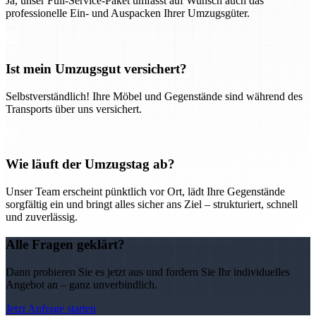
Ja, unser Full-Service-Paket umfasst auf Wunsch auch das
professionelle Ein- und Auspacken Ihrer Umzugsgüter.
Ist mein Umzugsgut versichert?
Selbstverständlich! Ihre Möbel und Gegenstände sind während des
Transports über uns versichert.
Wie läuft der Umzugstag ab?
Unser Team erscheint pünktlich vor Ort, lädt Ihre Gegenstände
sorgfältig ein und bringt alles sicher ans Ziel – strukturiert, schnell
und zuverlässig.
Alle Fragen geklärt?
Dann probieren Sie es jetzt aus und fordern Sie Ihr individuelles
Angebot an – ganz unverbindlich.
Jetzt Anfrage starten