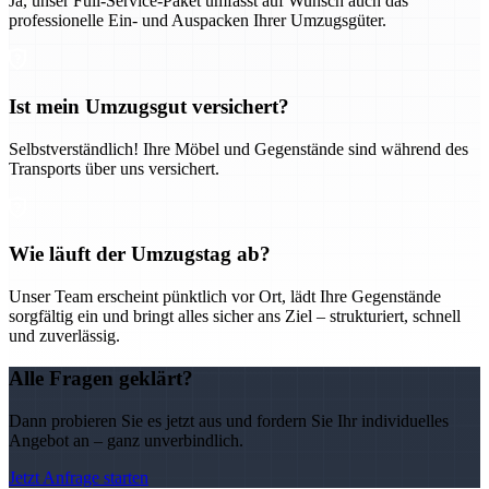
Ja, unser Full-Service-Paket umfasst auf Wunsch auch das
professionelle Ein- und Auspacken Ihrer Umzugsgüter.
Ist mein Umzugsgut versichert?
Selbstverständlich! Ihre Möbel und Gegenstände sind während des
Transports über uns versichert.
Wie läuft der Umzugstag ab?
Unser Team erscheint pünktlich vor Ort, lädt Ihre Gegenstände
sorgfältig ein und bringt alles sicher ans Ziel – strukturiert, schnell
und zuverlässig.
Alle Fragen geklärt?
Dann probieren Sie es jetzt aus und fordern Sie Ihr individuelles
Angebot an – ganz unverbindlich.
Jetzt Anfrage starten