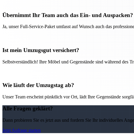
Übernimmt Ihr Team auch das Ein- und Auspacken?
Ja, unser Full-Service-Paket umfasst auf Wunsch auch das professio
Ist mein Umzugsgut versichert?
Selbstverständlich! Ihre Möbel und Gegenstände sind während des Tra
Wie läuft der Umzugstag ab?
Unser Team erscheint pünktlich vor Ort, lädt Ihre Gegenstände sorgfälti
Alle Fragen geklärt?
Dann probieren Sie es jetzt aus und fordern Sie Ihr individuelles Ang
Jetzt Anfrage starten