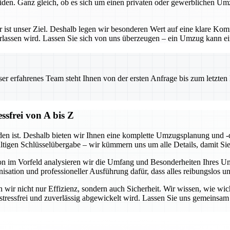
iden. Ganz gleich, ob es sich um einen privaten oder gewerblichen Um
– er ist unser Ziel. Deshalb legen wir besonderen Wert auf eine klare 
erlassen wird. Lassen Sie sich von uns überzeugen – ein Umzug kann ein
 erfahrenes Team steht Ihnen von der ersten Anfrage bis zum letzten Ka
sfrei von A bis Z
en ist. Deshalb bieten wir Ihnen eine komplette Umzugsplanung und -d
ültigen Schlüsselübergabe – wir kümmern uns um alle Details, damit Si
hon im Vorfeld analysieren wir die Umfang und Besonderheiten Ihres 
isation und professioneller Ausführung dafür, dass alles reibungslos u
wir nicht nur Effizienz, sondern auch Sicherheit. Wir wissen, wie wicht
g stressfrei und zuverlässig abgewickelt wird. Lassen Sie uns gemeins