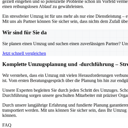
gezielt eingehen und so potenzielle Probleme schon im Vorfeld verme
einen reibungslosen Ablauf zu gewährleisten.
Ein stressfreier Umzug ist für uns mehr als nur eine Dienstleistung 
Mit uns als Partner können Sie sicher sein, dass nichts dem Zufall üb
Wir sind für Sie da
Sie planen einen Umzug und suchen einen zuverlässigen Partner? Unser
Jetzt schnell vergleichen
Komplette Umzugsplanung und -durchführung – Stres
Wir verstehen, dass ein Umzug mit vielen Herausforderungen verbund
ist. Vom ersten Beratungsgespräch über die Planung bis hin zur endg
Unsere Experten begleiten Sie durch jeden Schritt des Umzuges. Sc
Durchführung sorgen unsere geschulten Mitarbeiter mit präziser Organ
Durch unsere langjährige Erfahrung und fundierte Planung garantieren 
transportiert werden. Mit uns können Sie sicher sein, dass Ihr Umzu
können.
FAQ