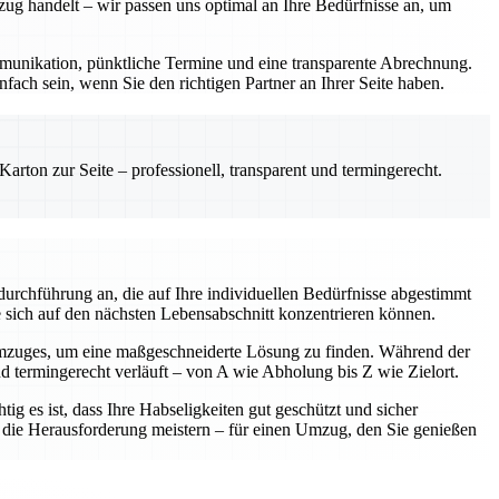
zug handelt – wir passen uns optimal an Ihre Bedürfnisse an, um
Kommunikation, pünktliche Termine und eine transparente Abrechnung.
fach sein, wenn Sie den richtigen Partner an Ihrer Seite haben.
rton zur Seite – professionell, transparent und termingerecht.
urchführung an, die auf Ihre individuellen Bedürfnisse abgestimmt
e sich auf den nächsten Lebensabschnitt konzentrieren können.
Umzuges, um eine maßgeschneiderte Lösung zu finden. Während der
nd termingerecht verläuft – von A wie Abholung bis Z wie Zielort.
ig es ist, dass Ihre Habseligkeiten gut geschützt und sicher
am die Herausforderung meistern – für einen Umzug, den Sie genießen