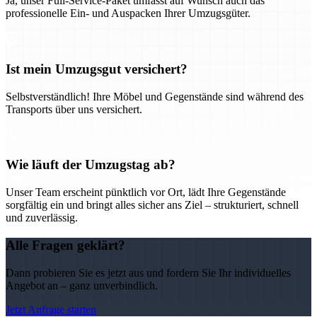
Ja, unser Full-Service-Paket umfasst auf Wunsch auch das
professionelle Ein- und Auspacken Ihrer Umzugsgüter.
Ist mein Umzugsgut versichert?
Selbstverständlich! Ihre Möbel und Gegenstände sind während des
Transports über uns versichert.
Wie läuft der Umzugstag ab?
Unser Team erscheint pünktlich vor Ort, lädt Ihre Gegenstände
sorgfältig ein und bringt alles sicher ans Ziel – strukturiert, schnell
und zuverlässig.
Alle Fragen geklärt?
Dann probieren Sie es jetzt aus und fordern Sie Ihr individuelles
Angebot an – ganz unverbindlich.
Jetzt Anfrage starten