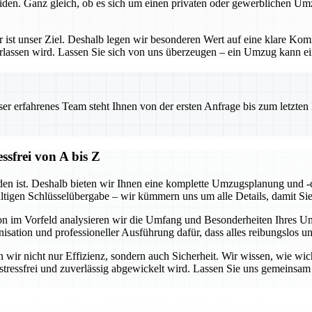
iden. Ganz gleich, ob es sich um einen privaten oder gewerblichen Um
– er ist unser Ziel. Deshalb legen wir besonderen Wert auf eine klare 
erlassen wird. Lassen Sie sich von uns überzeugen – ein Umzug kann ein
 erfahrenes Team steht Ihnen von der ersten Anfrage bis zum letzten Ka
sfrei von A bis Z
en ist. Deshalb bieten wir Ihnen eine komplette Umzugsplanung und -d
ültigen Schlüsselübergabe – wir kümmern uns um alle Details, damit Si
hon im Vorfeld analysieren wir die Umfang und Besonderheiten Ihres 
isation und professioneller Ausführung dafür, dass alles reibungslos u
wir nicht nur Effizienz, sondern auch Sicherheit. Wir wissen, wie wicht
g stressfrei und zuverlässig abgewickelt wird. Lassen Sie uns gemeins