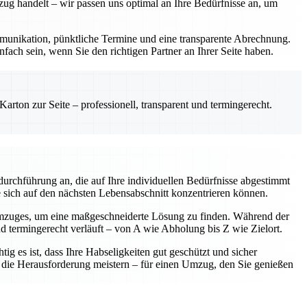
zug handelt – wir passen uns optimal an Ihre Bedürfnisse an, um
Kommunikation, pünktliche Termine und eine transparente Abrechnung.
fach sein, wenn Sie den richtigen Partner an Ihrer Seite haben.
rton zur Seite – professionell, transparent und termingerecht.
urchführung an, die auf Ihre individuellen Bedürfnisse abgestimmt
e sich auf den nächsten Lebensabschnitt konzentrieren können.
Umzuges, um eine maßgeschneiderte Lösung zu finden. Während der
nd termingerecht verläuft – von A wie Abholung bis Z wie Zielort.
ig es ist, dass Ihre Habseligkeiten gut geschützt und sicher
am die Herausforderung meistern – für einen Umzug, den Sie genießen