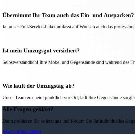
Übernimmt Ihr Team auch das Ein- und Auspacken?
Ja, unser Full-Service-Paket umfasst auf Wunsch auch das professio
Ist mein Umzugsgut versichert?
Selbstverständlich! Ihre Möbel und Gegenstände sind während des Tra
Wie läuft der Umzugstag ab?
Unser Team erscheint pünktlich vor Ort, lädt Ihre Gegenstände sorgfälti
Alle Fragen geklärt?
Dann probieren Sie es jetzt aus und fordern Sie Ihr individuelles Ang
Jetzt Anfrage starten