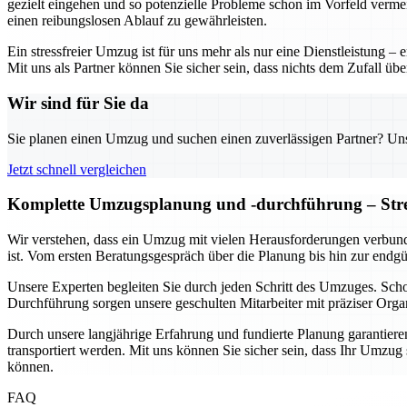
gezielt eingehen und so potenzielle Probleme schon im Vorfeld verme
einen reibungslosen Ablauf zu gewährleisten.
Ein stressfreier Umzug ist für uns mehr als nur eine Dienstleistung 
Mit uns als Partner können Sie sicher sein, dass nichts dem Zufall üb
Wir sind für Sie da
Sie planen einen Umzug und suchen einen zuverlässigen Partner? Unser
Jetzt schnell vergleichen
Komplette Umzugsplanung und -durchführung – Stres
Wir verstehen, dass ein Umzug mit vielen Herausforderungen verbund
ist. Vom ersten Beratungsgespräch über die Planung bis hin zur endg
Unsere Experten begleiten Sie durch jeden Schritt des Umzuges. Sc
Durchführung sorgen unsere geschulten Mitarbeiter mit präziser Organ
Durch unsere langjährige Erfahrung und fundierte Planung garantieren 
transportiert werden. Mit uns können Sie sicher sein, dass Ihr Umzu
können.
FAQ