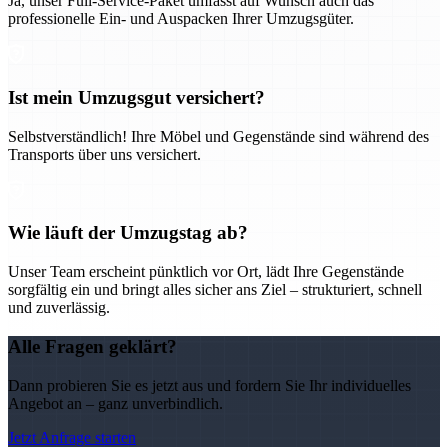
Ja, unser Full-Service-Paket umfasst auf Wunsch auch das
professionelle Ein- und Auspacken Ihrer Umzugsgüter.
Ist mein Umzugsgut versichert?
Selbstverständlich! Ihre Möbel und Gegenstände sind während des
Transports über uns versichert.
Wie läuft der Umzugstag ab?
Unser Team erscheint pünktlich vor Ort, lädt Ihre Gegenstände
sorgfältig ein und bringt alles sicher ans Ziel – strukturiert, schnell
und zuverlässig.
Alle Fragen geklärt?
Dann probieren Sie es jetzt aus und fordern Sie Ihr individuelles
Angebot an – ganz unverbindlich.
Jetzt Anfrage starten