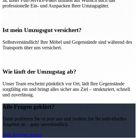
Ja, unser Full-Service-Paket umfasst auf Wunsch auch das
professionelle Ein- und Auspacken Ihrer Umzugsgüter.
Ist mein Umzugsgut versichert?
Selbstverständlich! Ihre Möbel und Gegenstände sind während des
Transports über uns versichert.
Wie läuft der Umzugstag ab?
Unser Team erscheint pünktlich vor Ort, lädt Ihre Gegenstände
sorgfältig ein und bringt alles sicher ans Ziel – strukturiert, schnell
und zuverlässig.
Alle Fragen geklärt?
Dann probieren Sie es jetzt aus und fordern Sie Ihr individuelles
Angebot an – ganz unverbindlich.
Jetzt Anfrage starten