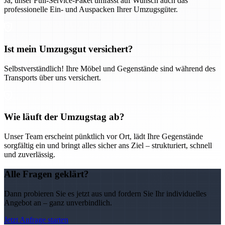
Ja, unser Full-Service-Paket umfasst auf Wunsch auch das
professionelle Ein- und Auspacken Ihrer Umzugsgüter.
Ist mein Umzugsgut versichert?
Selbstverständlich! Ihre Möbel und Gegenstände sind während des
Transports über uns versichert.
Wie läuft der Umzugstag ab?
Unser Team erscheint pünktlich vor Ort, lädt Ihre Gegenstände
sorgfältig ein und bringt alles sicher ans Ziel – strukturiert, schnell
und zuverlässig.
Alle Fragen geklärt?
Dann probieren Sie es jetzt aus und fordern Sie Ihr individuelles
Angebot an – ganz unverbindlich.
Jetzt Anfrage starten