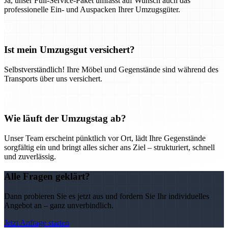
Ja, unser Full-Service-Paket umfasst auf Wunsch auch das
professionelle Ein- und Auspacken Ihrer Umzugsgüter.
Ist mein Umzugsgut versichert?
Selbstverständlich! Ihre Möbel und Gegenstände sind während des
Transports über uns versichert.
Wie läuft der Umzugstag ab?
Unser Team erscheint pünktlich vor Ort, lädt Ihre Gegenstände
sorgfältig ein und bringt alles sicher ans Ziel – strukturiert, schnell
und zuverlässig.
Alle Fragen geklärt?
Dann probieren Sie es jetzt aus und fordern Sie Ihr individuelles
Angebot an – ganz unverbindlich.
Jetzt Anfrage starten