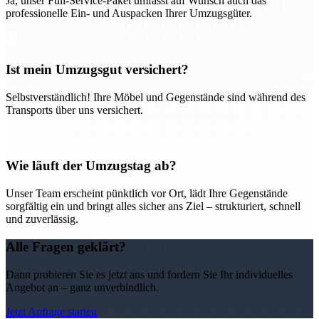
Ja, unser Full-Service-Paket umfasst auf Wunsch auch das
professionelle Ein- und Auspacken Ihrer Umzugsgüter.
Ist mein Umzugsgut versichert?
Selbstverständlich! Ihre Möbel und Gegenstände sind während des
Transports über uns versichert.
Wie läuft der Umzugstag ab?
Unser Team erscheint pünktlich vor Ort, lädt Ihre Gegenstände
sorgfältig ein und bringt alles sicher ans Ziel – strukturiert, schnell
und zuverlässig.
Alle Fragen geklärt?
Dann probieren Sie es jetzt aus und fordern Sie Ihr individuelles
Angebot an – ganz unverbindlich.
Jetzt Anfrage starten