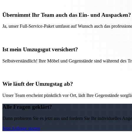
Übernimmt Ihr Team auch das Ein- und Auspacken?
Ja, unser Full-Service-Paket umfasst auf Wunsch auch das professio
Ist mein Umzugsgut versichert?
Selbstverständlich! Ihre Möbel und Gegenstände sind während des Tra
Wie läuft der Umzugstag ab?
Unser Team erscheint pünktlich vor Ort, lädt Ihre Gegenstände sorgfälti
Alle Fragen geklärt?
Dann probieren Sie es jetzt aus und fordern Sie Ihr individuelles Ang
Jetzt Anfrage starten