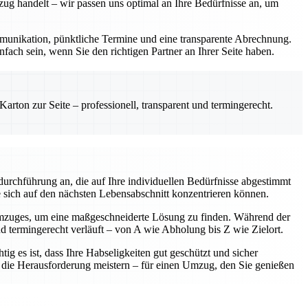
zug handelt – wir passen uns optimal an Ihre Bedürfnisse an, um
Kommunikation, pünktliche Termine und eine transparente Abrechnung.
fach sein, wenn Sie den richtigen Partner an Ihrer Seite haben.
rton zur Seite – professionell, transparent und termingerecht.
urchführung an, die auf Ihre individuellen Bedürfnisse abgestimmt
e sich auf den nächsten Lebensabschnitt konzentrieren können.
Umzuges, um eine maßgeschneiderte Lösung zu finden. Während der
nd termingerecht verläuft – von A wie Abholung bis Z wie Zielort.
ig es ist, dass Ihre Habseligkeiten gut geschützt und sicher
am die Herausforderung meistern – für einen Umzug, den Sie genießen