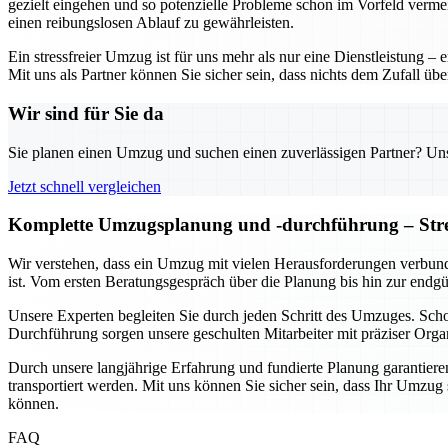
gezielt eingehen und so potenzielle Probleme schon im Vorfeld verme
einen reibungslosen Ablauf zu gewährleisten.
Ein stressfreier Umzug ist für uns mehr als nur eine Dienstleistung 
Mit uns als Partner können Sie sicher sein, dass nichts dem Zufall üb
Wir sind für Sie da
Sie planen einen Umzug und suchen einen zuverlässigen Partner? Unser
Jetzt schnell vergleichen
Komplette Umzugsplanung und -durchführung – Stres
Wir verstehen, dass ein Umzug mit vielen Herausforderungen verbund
ist. Vom ersten Beratungsgespräch über die Planung bis hin zur endg
Unsere Experten begleiten Sie durch jeden Schritt des Umzuges. Sc
Durchführung sorgen unsere geschulten Mitarbeiter mit präziser Organ
Durch unsere langjährige Erfahrung und fundierte Planung garantieren 
transportiert werden. Mit uns können Sie sicher sein, dass Ihr Umzu
können.
FAQ