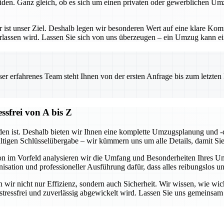
iden. Ganz gleich, ob es sich um einen privaten oder gewerblichen Um
– er ist unser Ziel. Deshalb legen wir besonderen Wert auf eine klare 
erlassen wird. Lassen Sie sich von uns überzeugen – ein Umzug kann ein
 erfahrenes Team steht Ihnen von der ersten Anfrage bis zum letzten Ka
sfrei von A bis Z
en ist. Deshalb bieten wir Ihnen eine komplette Umzugsplanung und -d
ültigen Schlüsselübergabe – wir kümmern uns um alle Details, damit Si
hon im Vorfeld analysieren wir die Umfang und Besonderheiten Ihres 
isation und professioneller Ausführung dafür, dass alles reibungslos u
wir nicht nur Effizienz, sondern auch Sicherheit. Wir wissen, wie wicht
g stressfrei und zuverlässig abgewickelt wird. Lassen Sie uns gemeins