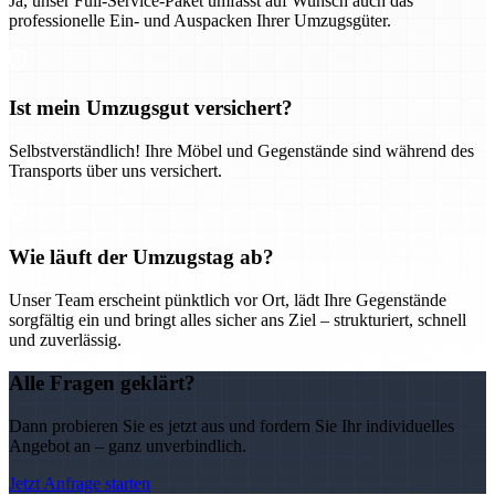
Ja, unser Full-Service-Paket umfasst auf Wunsch auch das
professionelle Ein- und Auspacken Ihrer Umzugsgüter.
Ist mein Umzugsgut versichert?
Selbstverständlich! Ihre Möbel und Gegenstände sind während des
Transports über uns versichert.
Wie läuft der Umzugstag ab?
Unser Team erscheint pünktlich vor Ort, lädt Ihre Gegenstände
sorgfältig ein und bringt alles sicher ans Ziel – strukturiert, schnell
und zuverlässig.
Alle Fragen geklärt?
Dann probieren Sie es jetzt aus und fordern Sie Ihr individuelles
Angebot an – ganz unverbindlich.
Jetzt Anfrage starten