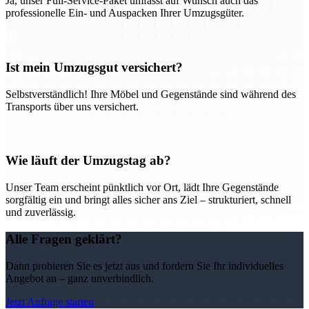
Ja, unser Full-Service-Paket umfasst auf Wunsch auch das
professionelle Ein- und Auspacken Ihrer Umzugsgüter.
Ist mein Umzugsgut versichert?
Selbstverständlich! Ihre Möbel und Gegenstände sind während des
Transports über uns versichert.
Wie läuft der Umzugstag ab?
Unser Team erscheint pünktlich vor Ort, lädt Ihre Gegenstände
sorgfältig ein und bringt alles sicher ans Ziel – strukturiert, schnell
und zuverlässig.
Alle Fragen geklärt?
Dann probieren Sie es jetzt aus und fordern Sie Ihr individuelles
Angebot an – ganz unverbindlich.
Jetzt Anfrage starten