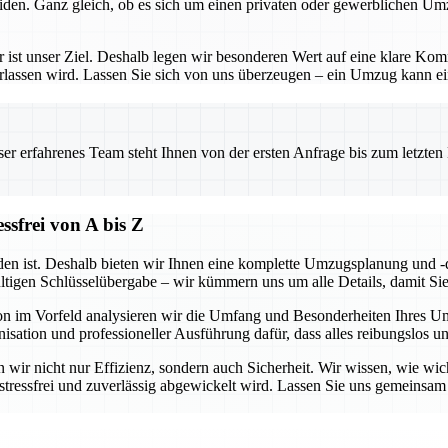
iden. Ganz gleich, ob es sich um einen privaten oder gewerblichen Um
– er ist unser Ziel. Deshalb legen wir besonderen Wert auf eine klare 
erlassen wird. Lassen Sie sich von uns überzeugen – ein Umzug kann ein
 erfahrenes Team steht Ihnen von der ersten Anfrage bis zum letzten Ka
sfrei von A bis Z
en ist. Deshalb bieten wir Ihnen eine komplette Umzugsplanung und -d
ültigen Schlüsselübergabe – wir kümmern uns um alle Details, damit Si
hon im Vorfeld analysieren wir die Umfang und Besonderheiten Ihres 
isation und professioneller Ausführung dafür, dass alles reibungslos u
wir nicht nur Effizienz, sondern auch Sicherheit. Wir wissen, wie wicht
g stressfrei und zuverlässig abgewickelt wird. Lassen Sie uns gemeins