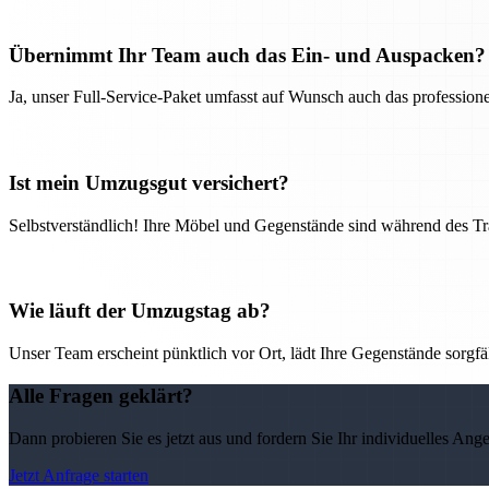
Übernimmt Ihr Team auch das Ein- und Auspacken?
Ja, unser Full-Service-Paket umfasst auf Wunsch auch das professio
Ist mein Umzugsgut versichert?
Selbstverständlich! Ihre Möbel und Gegenstände sind während des Tra
Wie läuft der Umzugstag ab?
Unser Team erscheint pünktlich vor Ort, lädt Ihre Gegenstände sorgfälti
Alle Fragen geklärt?
Dann probieren Sie es jetzt aus und fordern Sie Ihr individuelles Ang
Jetzt Anfrage starten