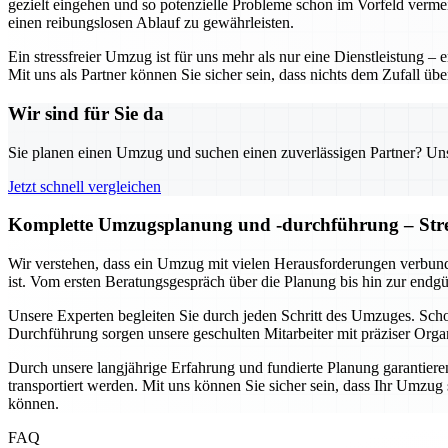
gezielt eingehen und so potenzielle Probleme schon im Vorfeld verme
einen reibungslosen Ablauf zu gewährleisten.
Ein stressfreier Umzug ist für uns mehr als nur eine Dienstleistung 
Mit uns als Partner können Sie sicher sein, dass nichts dem Zufall üb
Wir sind für Sie da
Sie planen einen Umzug und suchen einen zuverlässigen Partner? Unser
Jetzt schnell vergleichen
Komplette Umzugsplanung und -durchführung – Stres
Wir verstehen, dass ein Umzug mit vielen Herausforderungen verbund
ist. Vom ersten Beratungsgespräch über die Planung bis hin zur endg
Unsere Experten begleiten Sie durch jeden Schritt des Umzuges. Sc
Durchführung sorgen unsere geschulten Mitarbeiter mit präziser Organ
Durch unsere langjährige Erfahrung und fundierte Planung garantieren 
transportiert werden. Mit uns können Sie sicher sein, dass Ihr Umzu
können.
FAQ