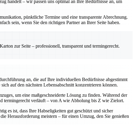
zug handelt – wir passen uns optimal an Ihre Bedürfnisse an, um
Kommunikation, pünktliche Termine und eine transparente Abrechnung.
fach sein, wenn Sie den richtigen Partner an Ihrer Seite haben.
rton zur Seite – professionell, transparent und termingerecht.
urchführung an, die auf Ihre individuellen Bedürfnisse abgestimmt
e sich auf den nächsten Lebensabschnitt konzentrieren können.
Umzuges, um eine maßgeschneiderte Lösung zu finden. Während der
nd termingerecht verläuft – von A wie Abholung bis Z wie Zielort.
ig es ist, dass Ihre Habseligkeiten gut geschützt und sicher
am die Herausforderung meistern – für einen Umzug, den Sie genießen