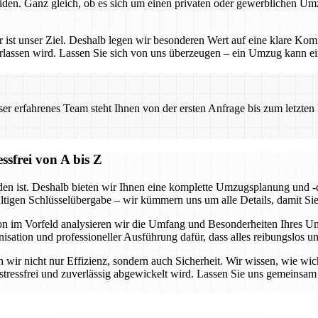
iden. Ganz gleich, ob es sich um einen privaten oder gewerblichen Um
– er ist unser Ziel. Deshalb legen wir besonderen Wert auf eine klare 
erlassen wird. Lassen Sie sich von uns überzeugen – ein Umzug kann ein
 erfahrenes Team steht Ihnen von der ersten Anfrage bis zum letzten Ka
sfrei von A bis Z
en ist. Deshalb bieten wir Ihnen eine komplette Umzugsplanung und -d
ültigen Schlüsselübergabe – wir kümmern uns um alle Details, damit Si
hon im Vorfeld analysieren wir die Umfang und Besonderheiten Ihres 
isation und professioneller Ausführung dafür, dass alles reibungslos u
wir nicht nur Effizienz, sondern auch Sicherheit. Wir wissen, wie wicht
g stressfrei und zuverlässig abgewickelt wird. Lassen Sie uns gemeins