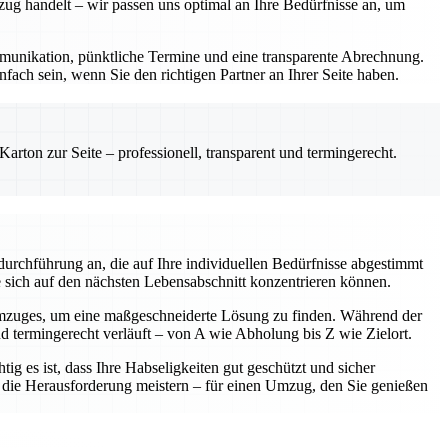
zug handelt – wir passen uns optimal an Ihre Bedürfnisse an, um
Kommunikation, pünktliche Termine und eine transparente Abrechnung.
fach sein, wenn Sie den richtigen Partner an Ihrer Seite haben.
rton zur Seite – professionell, transparent und termingerecht.
urchführung an, die auf Ihre individuellen Bedürfnisse abgestimmt
e sich auf den nächsten Lebensabschnitt konzentrieren können.
Umzuges, um eine maßgeschneiderte Lösung zu finden. Während der
nd termingerecht verläuft – von A wie Abholung bis Z wie Zielort.
ig es ist, dass Ihre Habseligkeiten gut geschützt und sicher
am die Herausforderung meistern – für einen Umzug, den Sie genießen