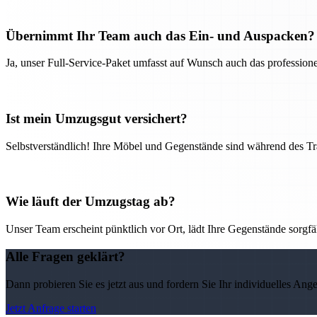
Übernimmt Ihr Team auch das Ein- und Auspacken?
Ja, unser Full-Service-Paket umfasst auf Wunsch auch das professio
Ist mein Umzugsgut versichert?
Selbstverständlich! Ihre Möbel und Gegenstände sind während des Tra
Wie läuft der Umzugstag ab?
Unser Team erscheint pünktlich vor Ort, lädt Ihre Gegenstände sorgfälti
Alle Fragen geklärt?
Dann probieren Sie es jetzt aus und fordern Sie Ihr individuelles Ang
Jetzt Anfrage starten