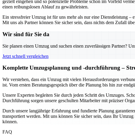
gezielt eingehen und so potenzielle Probleme schon im Vorfeld verme
einen reibungslosen Ablauf zu gewährleisten.
Ein stressfreier Umzug ist für uns mehr als nur eine Dienstleistung 
Mit uns als Partner können Sie sicher sein, dass nichts dem Zufall üb
Wir sind für Sie da
Sie planen einen Umzug und suchen einen zuverlässigen Partner? Unser
Jetzt schnell vergleichen
Komplette Umzugsplanung und -durchführung – Stres
Wir verstehen, dass ein Umzug mit vielen Herausforderungen verbund
ist. Vom ersten Beratungsgespräch über die Planung bis hin zur endg
Unsere Experten begleiten Sie durch jeden Schritt des Umzuges. Sc
Durchführung sorgen unsere geschulten Mitarbeiter mit präziser Organ
Durch unsere langjährige Erfahrung und fundierte Planung garantieren 
transportiert werden. Mit uns können Sie sicher sein, dass Ihr Umzu
können.
FAQ