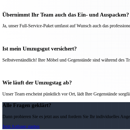
Übernimmt Ihr Team auch das Ein- und Auspacken?
Ja, unser Full-Service-Paket umfasst auf Wunsch auch das professio
Ist mein Umzugsgut versichert?
Selbstverständlich! Ihre Möbel und Gegenstände sind während des Tra
Wie läuft der Umzugstag ab?
Unser Team erscheint pünktlich vor Ort, lädt Ihre Gegenstände sorgfälti
Alle Fragen geklärt?
Dann probieren Sie es jetzt aus und fordern Sie Ihr individuelles Ang
Jetzt Anfrage starten