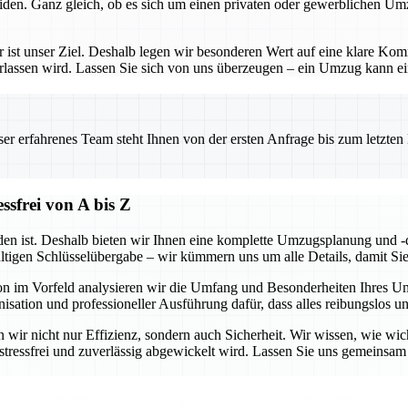
iden. Ganz gleich, ob es sich um einen privaten oder gewerblichen Um
– er ist unser Ziel. Deshalb legen wir besonderen Wert auf eine klare 
erlassen wird. Lassen Sie sich von uns überzeugen – ein Umzug kann ein
 erfahrenes Team steht Ihnen von der ersten Anfrage bis zum letzten Ka
sfrei von A bis Z
en ist. Deshalb bieten wir Ihnen eine komplette Umzugsplanung und -d
ültigen Schlüsselübergabe – wir kümmern uns um alle Details, damit Si
hon im Vorfeld analysieren wir die Umfang und Besonderheiten Ihres 
isation und professioneller Ausführung dafür, dass alles reibungslos u
wir nicht nur Effizienz, sondern auch Sicherheit. Wir wissen, wie wicht
g stressfrei und zuverlässig abgewickelt wird. Lassen Sie uns gemeins