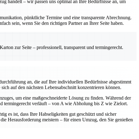
zug handelt – wir passen uns optimal an Ihre Bedürfnisse an, um
Kommunikation, pünktliche Termine und eine transparente Abrechnung.
fach sein, wenn Sie den richtigen Partner an Ihrer Seite haben.
rton zur Seite – professionell, transparent und termingerecht.
urchführung an, die auf Ihre individuellen Bedürfnisse abgestimmt
e sich auf den nächsten Lebensabschnitt konzentrieren können.
Umzuges, um eine maßgeschneiderte Lösung zu finden. Während der
nd termingerecht verläuft – von A wie Abholung bis Z wie Zielort.
ig es ist, dass Ihre Habseligkeiten gut geschützt und sicher
am die Herausforderung meistern – für einen Umzug, den Sie genießen