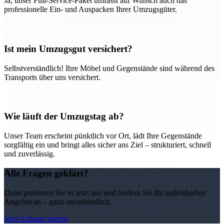
Ja, unser Full-Service-Paket umfasst auf Wunsch auch das
professionelle Ein- und Auspacken Ihrer Umzugsgüter.
Ist mein Umzugsgut versichert?
Selbstverständlich! Ihre Möbel und Gegenstände sind während des
Transports über uns versichert.
Wie läuft der Umzugstag ab?
Unser Team erscheint pünktlich vor Ort, lädt Ihre Gegenstände
sorgfältig ein und bringt alles sicher ans Ziel – strukturiert, schnell
und zuverlässig.
Alle Fragen geklärt?
Dann probieren Sie es jetzt aus und fordern Sie Ihr individuelles
Angebot an – ganz unverbindlich.
Jetzt Anfrage starten