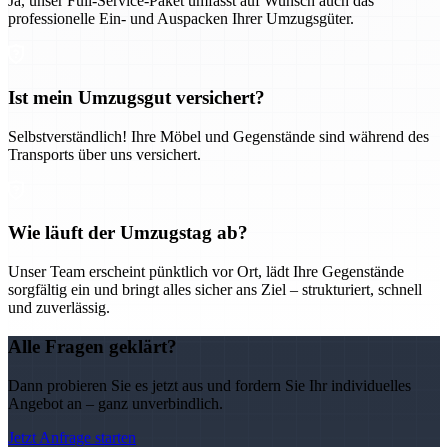
Ja, unser Full-Service-Paket umfasst auf Wunsch auch das
professionelle Ein- und Auspacken Ihrer Umzugsgüter.
Ist mein Umzugsgut versichert?
Selbstverständlich! Ihre Möbel und Gegenstände sind während des
Transports über uns versichert.
Wie läuft der Umzugstag ab?
Unser Team erscheint pünktlich vor Ort, lädt Ihre Gegenstände
sorgfältig ein und bringt alles sicher ans Ziel – strukturiert, schnell
und zuverlässig.
Alle Fragen geklärt?
Dann probieren Sie es jetzt aus und fordern Sie Ihr individuelles
Angebot an – ganz unverbindlich.
Jetzt Anfrage starten